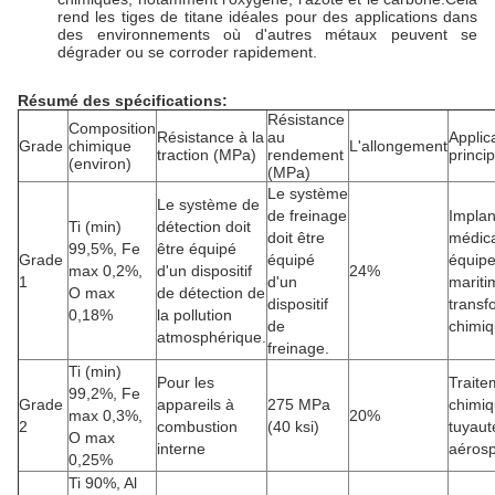
rend les tiges de titane idéales pour des applications dans
des environnements où d'autres métaux peuvent se
dégrader ou se corroder rapidement.
Résumé des spécifications:
Résistance
Composition
Résistance à la
au
Applic
Grade
chimique
L'allongement
traction (MPa)
rendement
princi
(environ)
(MPa)
Le système
Le système de
de freinage
Implan
Ti (min)
détection doit
doit être
médic
99,5%, Fe
être équipé
Grade
équipé
équip
max 0,2%,
d'un dispositif
24%
1
d'un
mariti
O max
de détection de
dispositif
transf
0,18%
la pollution
de
chimi
atmosphérique.
freinage.
Ti (min)
Pour les
Traite
99,2%, Fe
Grade
appareils à
275 MPa
chimiq
max 0,3%,
20%
2
combustion
(40 ksi)
tuyaut
O max
interne
aérosp
0,25%
Ti 90%, Al