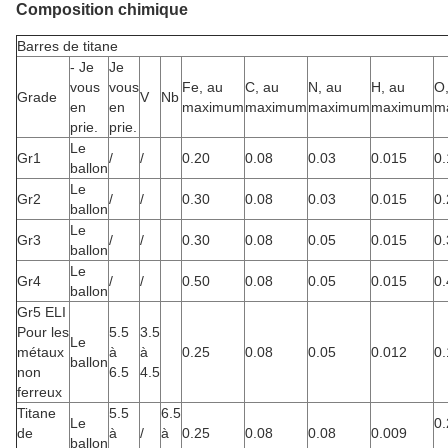
Composition chimique
Barres de titane
- Je
Je
vous
vous
Fe, au
C, au
N, au
H, au
O,
Grade
V
Nb
en
en
maximum
maximum
maximum
maximum
m
prie.
prie.
Le
Gr1
/
/
0.20
0.08
0.03
0.015
0.
ballon
Le
Gr2
/
/
0.30
0.08
0.03
0.015
0.
ballon
Le
Gr3
/
/
0.30
0.08
0.05
0.015
0.
ballon
Le
Gr4
/
/
0.50
0.08
0.05
0.015
0.
ballon
Gr5 ELI
Pour les
5.5
3.5
Le
métaux
à
à
0.25
0.08
0.05
0.012
0.
ballon
non
6.5
4.5
ferreux
Titane
5.5
6.5
Le
0.
de
à
/
à
0.25
0.08
0.08
0.009
ballon