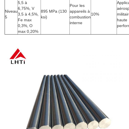
5,5 à
Applic
Pour les
6,75%, V
aérosp
Niveau
895 MPa (130
appareils à
3,5 à 4,5%,
10%
militai
5
ksi)
combustion
Fe max
haute
interne
0,3%, O
perfo
max 0,20%