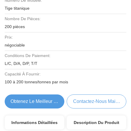
Numéro De Modèle:
Tige titanique
Nombre De Pièces:
200 pièces
Prix:
négociable
Conditions De Paiement:
L/C, D/A, D/P, T/T
Capacité À Fournir:
100 à 200 tonnes/tonnes par mois
Obtenez Le Meilleur Prix
Contactez-Nous Maintenant
Informations Détaillées
Description Du Produit