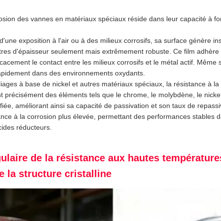
rosion des vannes en matériaux spéciaux réside dans leur capacité à f
 d'une exposition à l'air ou à des milieux corrosifs, sa surface génère 
tres d'épaisseur seulement mais extrêmement robuste. Ce film adhère 
acement le contact entre les milieux corrosifs et le métal actif. Même s
rapidement dans des environnements oxydants.
lliages à base de nickel et autres matériaux spéciaux, la résistance à l
nt précisément des éléments tels que le chrome, le molybdène, le nickel 
iée, améliorant ainsi sa capacité de passivation et son taux de repass
ance à la corrosion plus élevée, permettant des performances stables d
cides réducteurs.
ngulaire de la résistance aux hautes température
e la structure cristalline