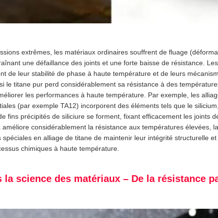
sions extrêmes, les matériaux ordinaires souffrent de fluage (déformat
raînant une défaillance des joints et une forte baisse de résistance. L
nt de leur stabilité de phase à haute température et de leurs mécanis
si le titane pur perd considérablement sa résistance à des températures 
liorer les performances à haute température. Par exemple, les alliag
iales (par exemple TA12) incorporent des éléments tels que le silicium
 fins précipités de siliciure se forment, fixant efficacement les joints 
améliore considérablement la résistance aux températures élevées, la ré
éciales en alliage de titane de maintenir leur intégrité structurelle et 
cessus chimiques à haute température.
s la science des matériaux – De la résistance pa