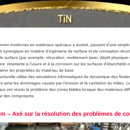
annes modernes en matériaux spéciaux a évolué, passant d'une simpl
 synergique en matière d'ingénierie de surface et de conception struct
de surface (par exemple, nitruration, revêtement laser, dépôt physiqu
 résistante à l'usure et à la corrosion sur les surfaces d'étanchéité cr
ltérer les propriétés du matériau de base.
ructurelle utilise des simulations informatiques de dynamique des fluid
nt ainsi les dommages causés par l'érosion et la cavitation du milieu. 
x ont résolu le problème des zones faibles lorsque des matériaux diff
bale des composants.
ium – Axé sur la résolution des problèmes de co