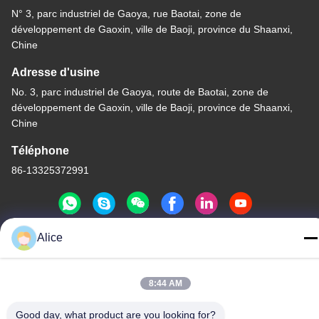
N° 3, parc industriel de Gaoya, rue Baotai, zone de
développement de Gaoxin, ville de Baoji, province du Shaanxi,
Chine
Adresse d'usine
No. 3, parc industriel de Gaoya, route de Baotai, zone de
développement de Gaoxin, ville de Baoji, province de Shaanxi,
Chine
Téléphone
86-13325372991
Alice
Chine Bonne qualité Flange en titane Le fournisseur. -2026 Baoji
Lihua Nonferrous Metals Co., Ltd. . Tous droits réservés.
8:44 AM
Politique de confidentialité
|
Plan du site
Good day, what product are you looking for?