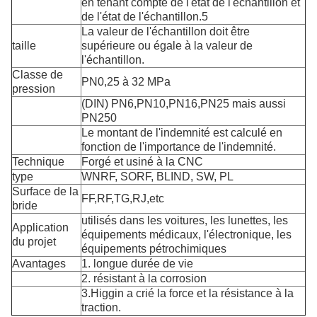
en tenant compte de l'état de l'échantillon et
de l'état de l'échantillon.5
La valeur de l'échantillon doit être
taille
supérieure ou égale à la valeur de
l'échantillon.
Classe de
PN0,25 à 32 MPa
pression
(DIN) PN6,PN10,PN16,PN25 mais aussi
PN250
Le montant de l'indemnité est calculé en
fonction de l'importance de l'indemnité.
Technique
Forgé et usiné à la CNC
type
WNRF, SORF, BLIND, SW, PL
Surface de la
FF,RF,TG,RJ,etc
bride
utilisés dans les voitures, les lunettes, les
Application
équipements médicaux, l'électronique, les
du projet
équipements pétrochimiques
Avantages
1. longue durée de vie
2. résistant à la corrosion
3.Higgin a crié la force et la résistance à la
traction.