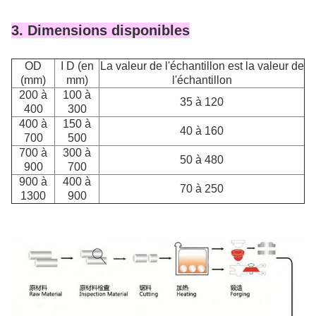
3. Dimensions disponibles
OD
I D (en
La valeur de l'échantillon est la valeur de
(mm)
mm)
l'échantillon
200 à
100 à
35 à 120
400
300
400 à
150 à
40 à 160
700
500
700 à
300 à
50 à 480
900
700
900 à
400 à
70 à 250
1300
900