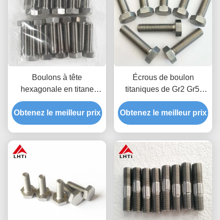
Boulons à tête
Écrous de boulon
hexagonale en titane
titaniques de Gr2 Gr5,
Écrous M8 M10 M12
boulons titaniques de
Obtenez le meilleur prix
Anodisation Attaches
Obtenez le meilleur prix
anodisation de tête de
sortilège de M8 M10 M12