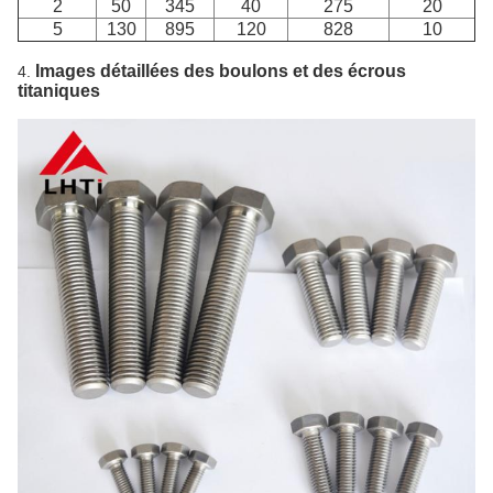
2
50
345
40
275
20
5
130
895
120
828
10
Images détaillées des boulons et des écrous
4.
titaniques