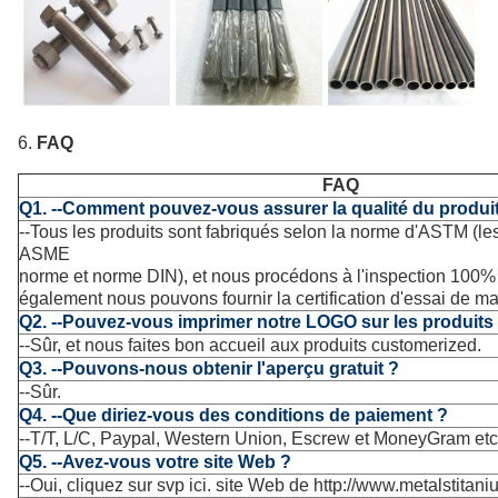
6.
FAQ
FAQ
Q1. --Comment pouvez-vous assurer la qualité du produi
--Tous les produits sont fabriqués selon la norme d'ASTM (le
ASME
norme et norme DIN), et nous procédons à l'inspection 100% 
également nous pouvons fournir la certification d'essai de m
Q2. --Pouvez-vous imprimer notre LOGO sur les produits
--Sûr, et nous faites bon accueil aux produits customerized.
Q3. --Pouvons-nous obtenir l'aperçu gratuit ?
--Sûr.
Q4. --Que diriez-vous des conditions de paiement ?
--T/T, L/C, Paypal, Western Union, Escrew et MoneyGram etc.
Q5. --Avez-vous votre site Web ?
--Oui, cliquez sur svp ici. site Web de
http://www.metalstitan