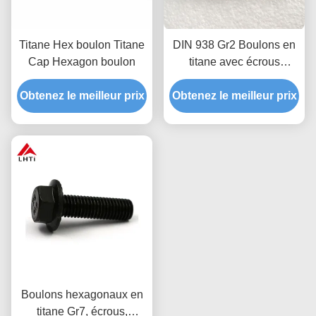
Titane Hex boulon Titane
DIN 938 Gr2 Boulons en
Cap Hexagon boulon
titane avec écrous
hexagénaires DIN 934
Obtenez le meilleur prix
Obtenez le meilleur prix
M14 M18 M20 Résistant
à la corrosion par usinage
CNC
Boulons hexagonaux en
titane Gr7, écrous,