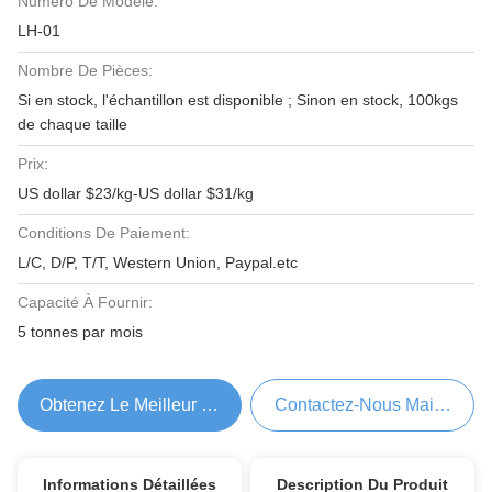
Numéro De Modèle:
LH-01
Nombre De Pièces:
Si en stock, l'échantillon est disponible ; Sinon en stock, 100kgs
de chaque taille
Prix:
US dollar $23/kg-US dollar $31/kg
Conditions De Paiement:
L/C, D/P, T/T, Western Union, Paypal.etc
Capacité À Fournir:
5 tonnes par mois
Obtenez Le Meilleur Prix
Contactez-Nous Maintenant
Informations Détaillées
Description Du Produit