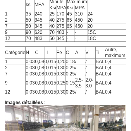
Minute
Maximum
ksi
MPA
Ksi
MPA
Ksi
MPA
1
35
240
25
170
45
310
24
2
50
345
40
275
65
450
20
7
50
345
40
275
65
450
20
9
90
620
70
483
-
-
15C
12
70
483
50
345
-
-
18C
Autre,
Catégorie
N
C
H
Fe
O
Al
V
Ti
maximum
1
0,03
0,08
0,015
0,20
0,18
/
/
BAL
0,4
2
0,03
0,08
0,015
0,30
0,25
/
/
BAL
0,4
7
0,03
0,08
0,015
0,30
0,25
/
/
BAL
0,4
2.5-
2.0-
9
0,03
0,08
0,015
0,25
0,15
BAL
0,4
3.5
3.0
12
0,03
0,08
0,015
0,30
0,25
/
/
BAL
0,4
Images détaillées :