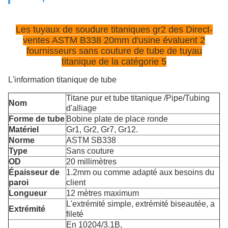
Les tuyaux de soudure titaniques gr2 des Direct-
ventes ASTM B338 20mm d'usine évaluent 2
fournisseurs sans couture de tube de tuyau
titanique de la catégorie 5
L'information titanique de tube
Titane pur et tube titanique /Pipe/Tubing
Nom
d'alliage
Forme de tube
Bobine plate de place ronde
Matériel
Gr1, Gr2, Gr7, Gr12.
Norme
ASTM SB338
Type
Sans couture
OD
20 millimètres
Épaisseur de
1.2mm ou comme adapté aux besoins du
paroi
client
Longueur
12 mètres maximum
L'extrémité simple, extrémité biseautée, a
Extrémité
fileté
En 10204/3.1B,