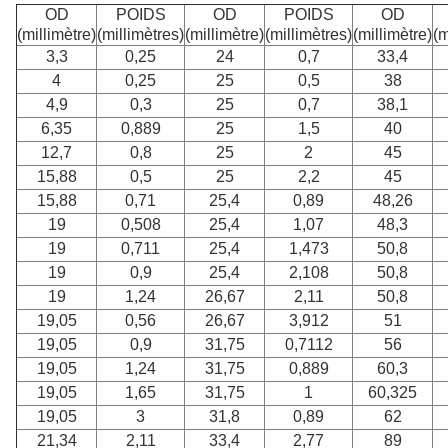
OD
POIDS
OD
POIDS
OD
(millimètre)
(millimètres)
(millimètre)
(millimètres)
(millimètre)
(m
3,3
0,25
24
0,7
33,4
4
0,25
25
0,5
38
4,9
0,3
25
0,7
38,1
6,35
0,889
25
1,5
40
12,7
0,8
25
2
45
15,88
0,5
25
2,2
45
15,88
0,71
25,4
0,89
48,26
19
0,508
25,4
1,07
48,3
19
0,711
25,4
1,473
50,8
19
0,9
25,4
2,108
50,8
19
1,24
26,67
2,11
50,8
19,05
0,56
26,67
3,912
51
19,05
0,9
31,75
0,7112
56
19,05
1,24
31,75
0,889
60,3
19,05
1,65
31,75
1
60,325
19,05
3
31,8
0,89
62
21,34
2,11
33,4
2,77
89