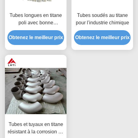
Tubes longues en titane
Tubes soudés au titane
poli avec bonne
pour l'industrie chimique
résistance à la chaleur
4,51 G/cm3 Densité 1000
Obtenez le meilleur prix
Obtenez le meilleur prix
Mpa Résistance à la
traction
Tubes et tuyaux en titane
résistant à la corrosion de