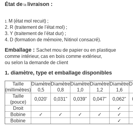
État de
livraison
:
la
M (état mol recuit) ;
1.
2.
R (traitement de l'état mol) ;
3. Y (traitement de l'état dur) ;
4. D (formation de mémoire, Nitinol consacré).
Emballage :
Sachet mou de papier ou en plastique
comme intérieur, cas en bois comme extérieur,
ou selon la demande de client
1.
diamètre, type et emballage disponibles
Taille
Diamètre
Diamètre
Diamètre
Diamètre
Diamètre
D
(millimètres)
0,5
0,8
1,0
1,2
1,6
Taille
0,020'
0,031"
0,039"
0,047"
0,062"
(pouce)
Droit
✓
Bobine
✓
✓
✓
✓
✓
Bobine
✓