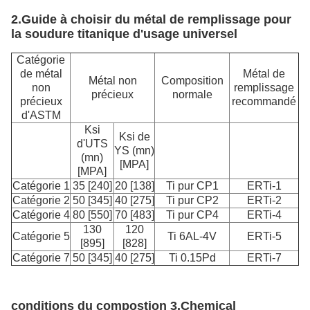
2.Guide à choisir du métal de remplissage pour
la soudure titanique d'usage universel
Catégorie
de métal
Métal de
Métal non
Composition
non
remplissage
précieux
normale
précieux
recommandé
d'ASTM
Ksi
Ksi de
d'UTS
YS (mn)
(mn)
[MPA]
[MPA]
Catégorie 1
35 [240]
20 [138]
Ti pur CP1
ERTi-1
Catégorie 2
50 [345]
40 [275]
Ti pur CP2
ERTi-2
Catégorie 4
80 [550]
70 [483]
Ti pur CP4
ERTi-4
130
120
Catégorie 5
Ti 6AL-4V
ERTi-5
[895]
[828]
Catégorie 7
50 [345]
40 [275]
Ti 0.15Pd
ERTi-7
conditions du compostion 3.Chemical