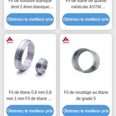
Fil de soudure titanique
Fil de titane de qualité
droit 2.4mm titanique
médicale ASTM
d'Aws A5.16 de fil d'ERTI
F136/F1341 Fil de
Obtenez le meilleur prix
5
Obtenez le meilleur prix
soudage résistant à la
corrosion Ti-6Al-4V
Fil de titane 0,6 mm 0,8
Fil de soudage au titane
mm 1 mm Fil de titane pur
de grade 5
à usage médical
Obtenez le meilleur prix
Obtenez le meilleur prix