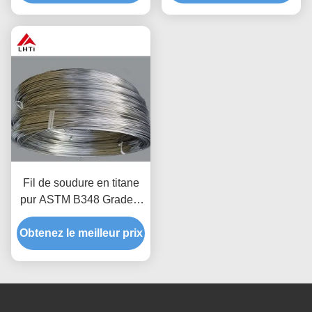
Fil de soudure en titane
pur ASTM B348 Grade 1
Grade 2 avec une
Obtenez le meilleur prix
résistance élevée à la
corrosion