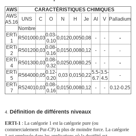
AWS
CARACTÉRISTIQUES CHIMIQUES
AWS
UNS
C
O
N
H
Je
Al
V
Palladium
A5.16
Nombre
ERTi
0.03-
R50100
0,03
0,012
0,005
0,08
-
-
-
1
0.10
ERTi
0.08-
R50120
0,03
0,015
0,008
0,12
-
-
-
2
0.16
ERTi
0.08-
R50130
0,03
0,025
0,008
0,25
-
-
-
4
0.32
ERTi
0.12-
5.5-
3.5-
R56400
0,05
0,03
0,015
0,22
-
5
0.20
6.7
4.5
ERTi
0.08-
R52401
0,03
0,015
0,008
0,12
-
-
0.12-0.25
7
0.16
Définition de différents niveaux
4.
ERTI-1
: La catégorie 1 est la catégorie pure (ou
commercialement Pur-CP) la plus de moindre force. La catégorie
1 est employée dans les applications où la ductilité est